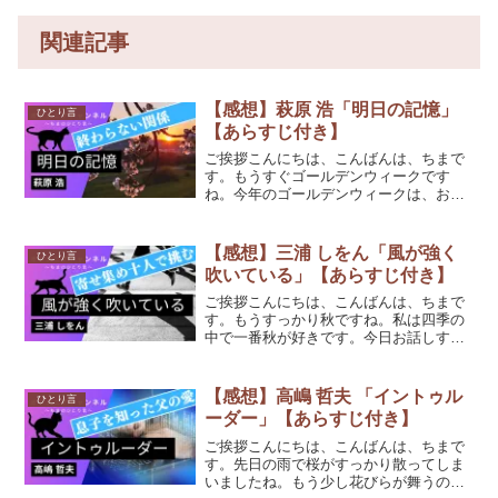
関連記事
【感想】萩原 浩「明日の記憶」
ひとり言
【あらすじ付き】
ご挨拶こんにちは、こんばんは、ちまで
す。もうすぐゴールデンウィークです
ね。今年のゴールデンウィークは、お家
でまったり猫たちの新作動画を撮る日々
にしようかなと思っています。今日お話
しするのは、萩原浩さんの「明日の記
【感想】三浦 しをん「風が強く
ひとり言
憶」です。(function...
吹いている」【あらすじ付き】
ご挨拶こんにちは、こんばんは、ちまで
す。もうすっかり秋ですね。私は四季の
中で一番秋が好きです。今日お話しする
のは、三浦しをんさんの「風が強く吹い
ている」です。(function(b,c,f,g,a,d,e)
{b.MoshimoAffilia...
【感想】高嶋 哲夫 「イントゥル
ひとり言
ーダー」【あらすじ付き】
ご挨拶こんにちは、こんばんは、ちまで
す。先日の雨で桜がすっかり散ってしま
いましたね。もう少し花びらが舞うのを