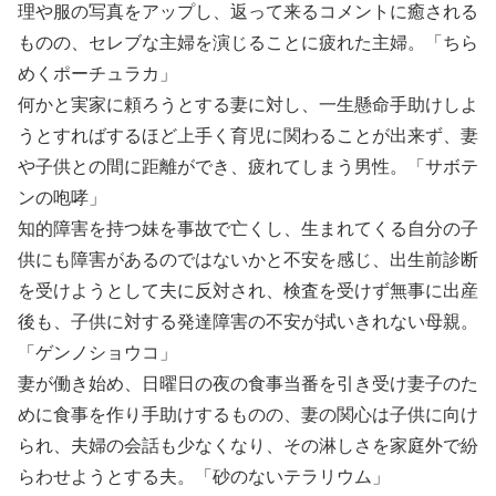
理や服の写真をアップし、返って来るコメントに癒される
ものの、セレブな主婦を演じることに疲れた主婦。「ちら
めくポーチュラカ」
何かと実家に頼ろうとする妻に対し、一生懸命手助けしよ
うとすればするほど上手く育児に関わることが出来ず、妻
や子供との間に距離ができ、疲れてしまう男性。「サボテ
ンの咆哮」
知的障害を持つ妹を事故で亡くし、生まれてくる自分の子
供にも障害があるのではないかと不安を感じ、出生前診断
を受けようとして夫に反対され、検査を受けず無事に出産
後も、子供に対する発達障害の不安が拭いきれない母親。
「ゲンノショウコ」
妻が働き始め、日曜日の夜の食事当番を引き受け妻子のた
めに食事を作り手助けするものの、妻の関心は子供に向け
られ、夫婦の会話も少なくなり、その淋しさを家庭外で紛
らわせようとする夫。「砂のないテラリウム」