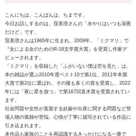
こんにちは、こんばんは、ちまです。
今日お話しするのは、窪美澄さんの「水やりはいつも深夜
だけど」です。
窪美澄さんは1965年に生まれ、2009年、「ミクマリ」で
『女による女のためのR-18文学賞大賞』を受賞し作家デ
ビューされます。
「ミクマリ」を収録した「ふがいない僕は空を見た」は、
本の雑誌が選ぶ2010年度ベスト10で第1位、2011年本屋
大賞で第2位に選ばれ、その後も多くの賞を受賞し、2022
年には「夜に星を放つ」で第167回直木賞を受賞されてい
ます。
社会問題や女性が直面する妊娠や出産に関する問題など登
場人物の孤独や苦悩、心情が丁寧に描写されている作品に
引き込まれます。
本作品も家族のことを再認識するきっかけになる一冊で