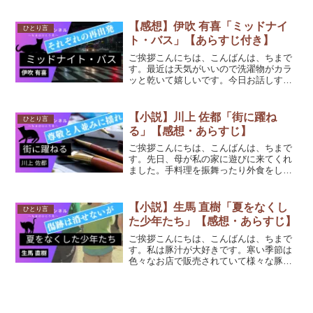
見ていたかったです。今日お話しするの
は、高嶋哲夫さんの「イントゥルーダ
ー」です。(function(b,c,f,g,a,d,e){b...
【感想】伊吹 有喜「ミッドナイ
ひとり言
ト・バス」【あらすじ付き】
ご挨拶こんにちは、こんばんは、ちまで
す。最近は天気がいいので洗濯物がカラ
ッと乾いて嬉しいです。今日お話しする
のは、伊吹有喜さんの「ミッドナイト・
バス」です。(function(b,c,f,g,a,d,e)
{b.MoshimoAffiliat...
【小説】川上 佐都「街に躍ね
ひとり言
る」【感想・あらすじ】
ご挨拶こんにちは、こんばんは、ちまで
す。先日、母が私の家に遊びに来てくれ
ました。手料理を振舞ったり外食をして
お酒を飲みながら色々な話をしたり、普
段実家では出来ない事をする事が出来ま
した。今後もたまに遊びに来てほしいな
【小説】生馬 直樹「夏をなくし
ひとり言
と思いました。今日お話し...
た少年たち」【感想・あらすじ】
ご挨拶こんにちは、こんばんは、ちまで
す。私は豚汁が大好きです。寒い季節は
色々なお店で販売されていて様々な豚汁
を飲むのが楽しみです。今日お話しする
のは、生馬 直樹さんの「夏をなくした少
年たち」です。(function(b,c,f,g,a,d,...