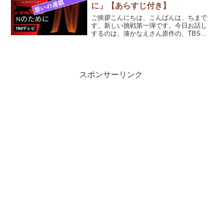
に」【あらすじ付き】
ご挨拶こんにちは、こんばんは、ちまで
す。新しい挑戦第一弾です。今日お話し
するのは、湊かなえさん原作の、TBSド
ラマ【Nのために】です。
(function(b,c,f,g,a,d,e)
{b.MoshimoAffiliateObject=a;b...
スポンサーリンク