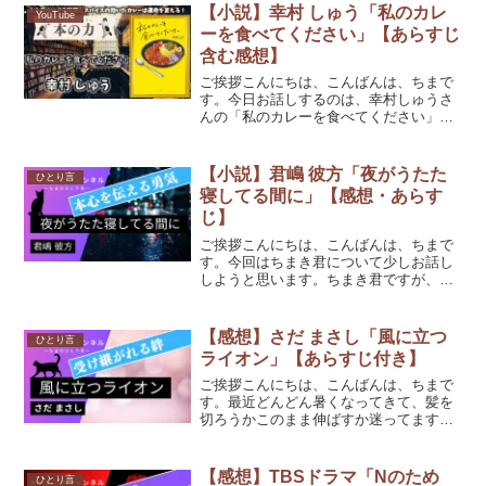
(function(b,c,f,g,a,d,e){b.Moshimo...
【小説】幸村 しゅう「私のカレ
YouTube
ーを食べてください」【あらすじ
含む感想】
ご挨拶こんにちは、こんばんは、ちまで
す。今日お話しするのは、幸村しゅうさ
んの「私のカレーを食べてください」で
す。幸村しゅうさんは、映画助監督、介
護予防デイサービス兼鍼灸治療院の経営
などを経て小説を書き始め、本作品で第2
【小説】君嶋 彼方「夜がうたた
ひとり言
回「日本おいしい小説大...
寝してる間に」【感想・あらす
じ】
ご挨拶こんにちは、こんばんは、ちまで
す。今回はちまき君について少しお話し
しようと思います。ちまき君ですが、数
か月前から急激に痩せてきてしまい心配
になり、先日病院に連れて行きました。
結果は糖尿病と診断されました。あまり
【感想】さだ まさし「風に立つ
ひとり言
にも痩せてしまい一時は危...
ライオン」【あらすじ付き】
ご挨拶こんにちは、こんばんは、ちまで
す。最近どんどん暑くなってきて、髪を
切ろうかこのまま伸ばすか迷ってます。
今日お話しするのは、さだ まさしさんの
「風に立つライオン」です。
(function(b,c,f,g,a,d,e){b.Moshimo...
【感想】TBSドラマ「Nのため
ひとり言