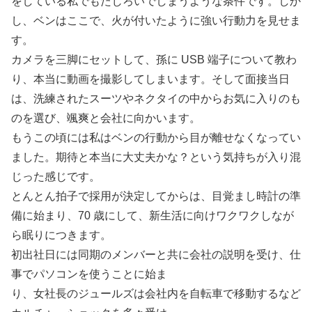
をしている私でもたじろいでしまうような条件です。しか
し、ベンはここで、火が付いたように強い行動力を見せま
す。
カメラを三脚にセットして、孫に USB 端子について教わ
り、本当に動画を撮影してしまいます。そして面接当日
は、洗練されたスーツやネクタイの中からお気に入りのも
のを選び、颯爽と会社に向かいます。
もうこの頃には私はベンの行動から目が離せなくなってい
ました。期待と本当に大丈夫かな？という気持ちが入り混
じった感じです。
とんとん拍子で採用が決定してからは、目覚まし時計の準
備に始まり、70 歳にして、新生活に向けワクワクしなが
ら眠りにつきます。
初出社日には同期のメンバーと共に会社の説明を受け、仕
事でパソコンを使うことに始ま
り、女社長のジュールズは会社内を自転車で移動するなど