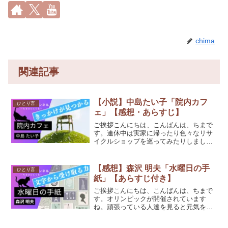
chima
関連記事
【小説】中島たい子「院内カフ
ひとり言
ェ」【感想・あらすじ】
ご挨拶こんにちは、こんばんは、ちまで
す。連休中は実家に帰ったり色々なリサ
イクルショップを巡ってみたりしまし
た。3つの県を車で移動してプチ旅行を楽
しみました♪今日お話しするのは、中島た
い子さんの「院内カフェ」です。
【感想】森沢 明夫「水曜日の手
ひとり言
(function(b,c,...
紙」【あらすじ付き】
ご挨拶こんにちは、こんばんは、ちまで
す。オリンピックが開催されています
ね。頑張っている人達を見ると元気をも
らえます。今日お話しするのは、森沢明
夫さんの「水曜日の手紙」です。