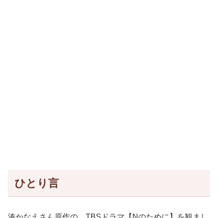
ひとり言
湊かなえさん原作の、TBSドラマ【Nのために】を観まし