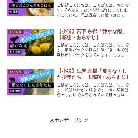
ご挨拶こんにちは、こんばんは、ちまで
す。GWがあっという間に終わってしま
いましたね。私は宣言した通り猫たちの
動画撮影の日々でした。今日お話しする
のは、桂望実さんの「僕とおじさんの朝
ごはん」です。(function(b,c,f,g,a,d,e...
【小説】宮下 奈都「静かな雨」
ひとり言
【感想・あらすじ】
ご挨拶こんにちは、こんばんは、ちまで
す。最近パックの良さに気づき、今では
毎日夜にパックをしています。心なしか
肌の調子も良いみたいですｗ今日お話し
するのは、宮下 奈都さんの「静かな雨」
です。(function(b,c,f,g,a,d,e){b...
【小説】生馬 直樹「夏をなくし
ひとり言
た少年たち」【感想・あらすじ】
ご挨拶こんにちは、こんばんは、ちまで
す。私は豚汁が大好きです。寒い季節は
色々なお店で販売されていて様々な豚汁
を飲むのが楽しみです。今日お話しする
のは、生馬 直樹さんの「夏をなくした少
年たち」です。(function(b,c,f,g,a,d,...
スポンサーリンク