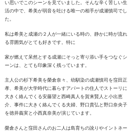
い思いでこのシーンを見ていました。そんな辛く苦しい生
活の中で、希美が弱音を吐ける唯一の相手が成瀬慎司でし
た。
私は希美と成瀬の２人が一緒にいる時の、静かに時が流れ
る雰囲気がとても好きです。特に
家が燃えて呆然とする成瀬にそっと寄り添い手をつなぐシ
ーンは、とても印象深く残っています。
主人公の杉下希美を榮倉奈々、幼馴染の成瀬慎司を窪田正
孝、希美が大学時代に暮らすアパートの住人でストーリに
大きく絡んでくる安藤望と西崎真人を賀来賢人と小出恵
介、事件に大きく絡んでくる夫婦、野口貴弘と野口奈央子
を徳井義実と小西真奈美が演じています。
榮倉さんと窪田さんのお二人は島育ちの訛りやイントネー