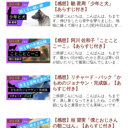
【感想】馳 星周「少年と犬」
ひとり言
【あらすじ付き】
ご挨拶こんにちは、こんばんは、ちまで
す。伸びをしたら背中を攣りました。地
味に痛くて困りました(笑)今日お話しする
のは、馳 星周さんの「少年と犬」です。
(function(b,c,f,g,a,d,e)
{b.MoshimoAffiliateOb...
【感想】阿川 佐和子「ことこと
ひとり言
こーこ」【あらすじ付き】
ご挨拶こんにちは、こんばんは、ちまで
す。暖かい日が続いたかと思えば寒い日
が続いたりして服装に悩んでしまいます
よね。今日お話しするのは、阿川佐和子
さんの「ことことこーこ」です。
(function(b,c,f,g,a,d,e){b.Moshi...
【感想】リチャード・バック「か
ひとり言
もめのジョナサン・完成版」【あ
らすじ付き】
ご挨拶こんにちは、こんばんは、ちまで
す。蒸し暑くなってきましたね。この季
節になると麦茶がとても美味しいです！
今日お話しするのは、リチャード・バッ
クさんの「かもめのジョナサン・完成
版」です。(function(b,c,f,g,a,d,e){b...
【感想】桂 望実「僕とおじさん
ひとり言
の朝ごはん」【あらすじ付き】