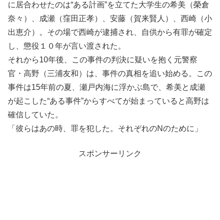
に居合わせたのは“ある計画”を立てた大学生の希美（榮倉
奈々）、成瀬（窪田正孝）、安藤（賀来賢人）、西崎（小
出恵介）。その場で西崎が逮捕され、自供から有罪が確定
し、懲役１０年が言い渡された。
それから10年後、この事件の判決に疑いを抱く元警察
官・高野（三浦友和）は、事件の真相を追い始める。この
事件は15年前の夏、瀬戸内海に浮かぶ島で、希美と成瀬
が起こした“ある事件”からすべてが始まっていると高野は
確信していた。
「彼らはあの時、罪を犯した。それぞれのNのために」
スポンサーリンク