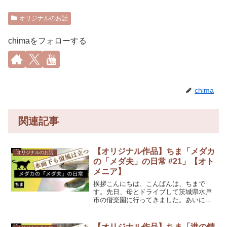
オリジナルのお話
chimaをフォローする
chima
関連記事
【オリジナル作品】ちま「メダカ
オリジナルのお話
の「メダ夫」の日常 #21」【オト
メニア】
挨拶こんにちは、こんばんは、ちまで
す。先日、母とドライブして茨城県水戸
市の偕楽園に行ってきました。あいにく
の雨でしたが、人が少なくてゆったりと
見て回る事が出来たので良かったです。
今日お話しするのは、オトメニアチャン
【オリジナル作品】ちま「港の錆