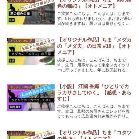
オリジナルのお話
ネルオリジナルのお話「メダ...
色の猫#3」【オトメニア】
ご挨拶こんにちは、こんばんは、ちまで
す。8月も終わりましたが、まだまだ暑い
日が続きますね。暑い日は食欲がなくな
ってしまい素麺などをよく食べていま
す。最近は「悪魔のやくみ」というのが
美味しくて素麺を食べる際、ネギなどと
【オリジナル作品】ちま「メダカ
オリジナルのお話
一緒に汁に入れて食べてい...
の「メダ夫」の日常 #18」【オト
メニア】
挨拶こんにちは、こんばんは、ちまで
す。先日、用事があって東京スカイツリ
ーに行ってきました。年に数回訪れるス
カイツリーなのですが、今回初めて間近
でライトアップされたスカイツリーを見
ることができました！レインボーに光っ
【小説】 江國 香織「ひとりでカ
オリジナルのお話
ててとても綺麗だったので写...
ラカサさしてゆく」【感想・あら
すじ】
ご挨拶こんにちは、こんばんは、ちまで
す。先日、旦那のお母さんにレシピを教
えてもらって広島風お好み焼きを作りま
した！そもそも私は関東人で田舎の出身
なので小さい頃からお好み焼きを食べた
ことがあまりありませんでした。最初に
【オリジナル作品】ちま「コタツ
オリジナルのお話
食べたのは中学か高校の頃...
の外#6」【オトメニア】