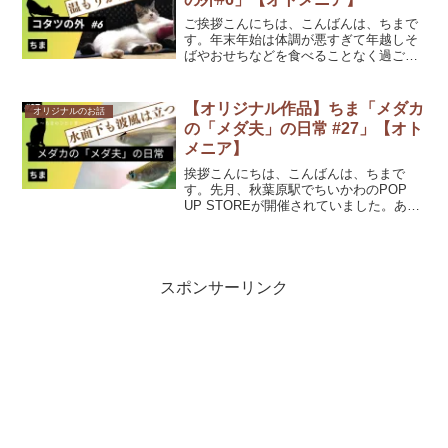
ご挨拶こんにちは、こんばんは、ちまで
す。年末年始は体調が悪すぎて年越しそ
ばやおせちなどを食べることなく過ごし
てしまいました。いつもはお雑煮なども
食べるのですが、今回はお餅すら買って
おらず寂しいお正月になりました。2年連
【オリジナル作品】ちま「メダカ
オリジナルのお話
続体調不良なので次こそ...
の「メダ夫」の日常 #27」【オト
メニア】
挨拶こんにちは、こんばんは、ちまで
す。先月、秋葉原駅でちいかわのPOP
UP STOREが開催されていました。あま
りの可愛さに泥遊びをしたうさぎのアク
リルスタンドを購入しました。泥にうさ
ぎの跡が残ってるのがすごく可愛いで
す！今日お話しするの...
スポンサーリンク