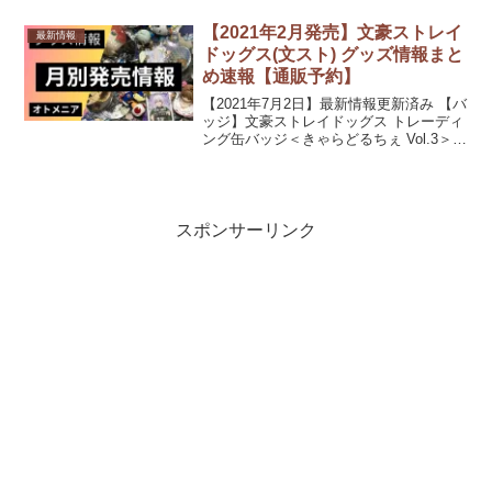
ィルムマスキングテープ発売日：
2020/10/09 発売ポスター・タペストリー
【2021年2月発売】文豪ストレイ
最新情報
PC・ス...
ドッグス(文スト) グッズ情報まと
め速報【通販予約】
【2021年7月2日】最新情報更新済み 【バ
ッジ】文豪ストレイドッグス トレーディ
ング缶バッジ＜きゃらどるちぇ Vol.3＞発
売日：2021/02/下旬 発売予定550円(税込)
文豪ストレイドッグス 缶バッジコレクシ
ョン『ヴァンパイアver...
スポンサーリンク