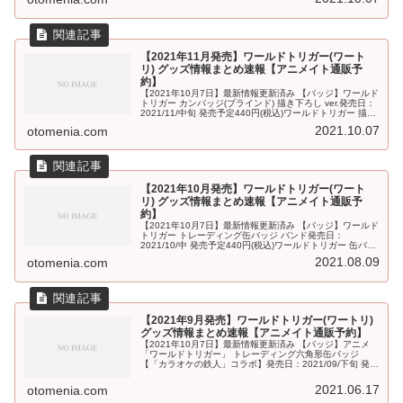
【2021年11月発売】ワールドトリガー(ワート
リ) グッズ情報まとめ速報【アニメイト通販予
約】
【2021年10月7日】最新情報更新済み 【バッジ】ワールド
トリガー カンバッジ(ブラインド) 描き下ろし ver.発売日：
2021/11/中旬 発売予定440円(税込)ワールドトリガー 描き
下ろしトレーディング缶バッジ 日常 ver.発売...
2021.10.07
otomenia.com
【2021年10月発売】ワールドトリガー(ワート
リ) グッズ情報まとめ速報【アニメイト通販予
約】
【2021年10月7日】最新情報更新済み 【バッジ】ワールド
トリガー トレーディング缶バッジ バンド発売日：
2021/10/中 発売予定440円(税込)ワールドトリガー 缶バッ
ジ 荒船 哲次 マリンセーラーver.【アニメイト先行販売分】
2021.08.09
otomenia.com
発...
【2021年9月発売】ワールドトリガー(ワートリ)
グッズ情報まとめ速報【アニメイト通販予約】
【2021年10月7日】最新情報更新済み 【バッジ】アニメ
「ワールドトリガー」 トレーディング六角形缶バッジ
【「カラオケの鉄人」コラボ】発売日：2021/09/下旬 発売
予定550円(税込)【キーホルダー・ストラップ】アニメ「ワ
ールドトリガ...
2021.06.17
otomenia.com