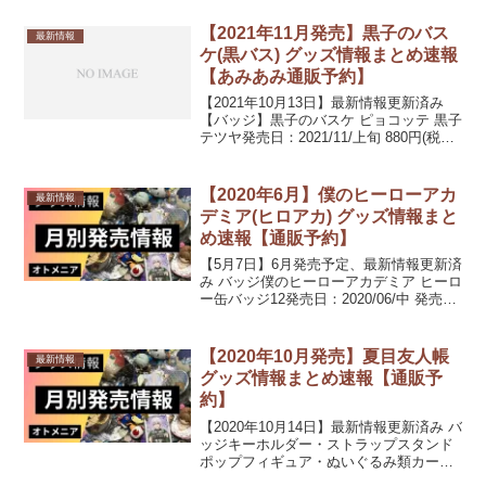
2020/08/下旬 4,950円(税込)鬼滅の刃
PERSON’S 竈門炭治...
【2021年11月発売】黒子のバス
最新情報
ケ(黒バス) グッズ情報まとめ速報
【あみあみ通販予約】
【2021年10月13日】最新情報更新済み
【バッジ】黒子のバスケ ピョコッテ 黒子
テツヤ発売日：2021/11/上旬 880円(税込)
黒子のバスケ ピョコッテ 火神大我発売
日：2021/11/上旬 880円(税込)黒子のバス
ケ ピョコッテ...
【2020年6月】僕のヒーローアカ
最新情報
デミア(ヒロアカ) グッズ情報まと
め速報【通販予約】
【5月7日】6月発売予定、最新情報更新済
み バッジ僕のヒーローアカデミア ヒーロ
ー缶バッジ12発売日：2020/06/中 発売予
定サイズ：約5cm全10種（1BOX 10個
入り）僕のヒーローアカデミア トレーデ
ィング缶バッジ カラーパレット...
【2020年10月発売】夏目友人帳
最新情報
グッズ情報まとめ速報【通販予
約】
【2020年10月14日】最新情報更新済み バ
ッジキーホルダー・ストラップスタンド
ポップフィギュア・ぬいぐるみ類カー
ド・シール類夏目友人帳 ニャンコ先生フ