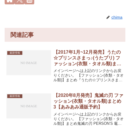
chima
関連記事
【2017年1月~12月発売】うたの
最新情報
☆プリンスさまっ♪(うたプリ) フ
ァッション(衣類・タオル類)まと
め3【あみあみ通販予約】
メインページへは上記のリンクからお戻
りください。 【ファッション(衣類・タオ
ル類)】まとめ『うたの☆プリンスさまっ
♪ マジLOVEレジェンドスター』 もふも
ふミニタオル カミュ発売日：2017/01/下
旬11%OFF 970円(税込)『うた...
【2020年8月発売】鬼滅の刃 ファ
最新情報
ッション(衣類・タオル類)まとめ
3【あみあみ通販予約】
メインページへは上記のリンクからお戻
りください。 【ファッション(衣類・タオ
ル類)】まとめ鬼滅の刃 PERSON’S 竈門
炭治郎 Tシャツ レディース L発売日：