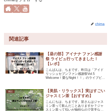
chima
関連記事
【昼の部】アイナナ ファン感謝
雑記
祭 ライビュ行ってきました！
【レポ】
こんばんは、ちまです。昨日は「アイド
リッシュセブンファン感謝祭Vol.5
Welcome！愛なNight！！」のライブビュ
ーイングに参戦してきました！私は運よ
く同じ映画館で昼も夜もチケットが取れ
たので、どちらも最初から最後までゆっ
【美肌・リラックス】実はすごい
雑記
くり見るこ...
ジャスミン茶【おすすめ】
こんにちは、ちまです。皆さんはジャス
ミン茶って飲んだことありますか？ジャ
スミン茶って匂いが独特なので苦手な方