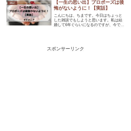
せんし、放置が最善の解決策ではないで
【一生の思い出】プロポーズは後
雑記
すよね。子供が泣いている...
悔がないように！【実話】
こんにちは、ちまです。今日はちょっと
した雑談でもしようと思います。私は結
婚して6年ぐらいになるのですが、今でも
プロポーズの事で後悔が残ってます。因
みにプロポーズは旦那からしてくれまし
た。じゃぁなぜされた方が後悔してる
の？って思いますよね。そ...
スポンサーリンク