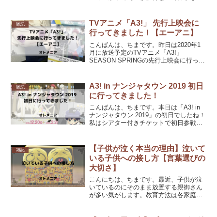
も多いですよね。でも皆さん知ってます
か？実はジャスミン茶ってとってもすご
いお茶なんです！今回はそんなジャスミ
TVアニメ「A3!」 先行上映会に
雑記
ン茶のすごい所を簡単にご...
行ってきました！【エーアニ】
こんばんは、ちまです。昨日は2020年1
月に放送予定のTVアニメ「A3!」
SEASON SPRINGの先行上映会に行って
きました！キャストが登壇する会場での
参加はできなかったのですが、ライビュ
でも見に行けただけで良かったと思える
A3! in ナンジャタウン 2019 初日
雑記
内容だったの...
に行ってきました！
こんばんは、ちまです。本日は「A3! in
ナンジャタウン 2019」の初日でしたね！
私はシアター付きチケットで初日参戦し
てきました(^^)A3!コラボは金曜日から3日
間はチケットありの人しか入場できない
ようになっております。今回は整理券
【子供が泣く本当の理由】泣いて
雑記
入...
いる子供への接し方【言葉選びの
大切さ】
こんにちは、ちまです。最近、子供が泣
いているのにそのまま放置する親御さん
が多い気がします。教育方法は各家庭そ
れぞれだとは思います。しかし子供を泣
かせたまま放置しても子供は泣き止みま