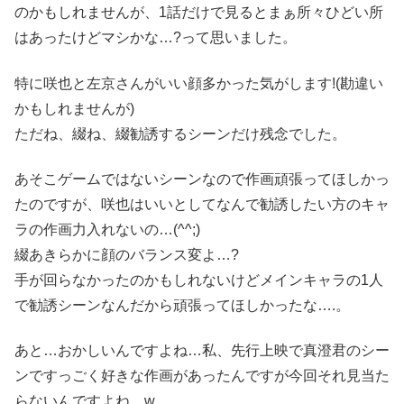
のかもしれませんが、1話だけで見るとまぁ所々ひどい所
はあったけどマシかな…?って思いました。
特に咲也と左京さんがいい顔多かった気がします!(勘違い
かもしれませんが)
ただね、綴ね、綴勧誘するシーンだけ残念でした。
あそこゲームではないシーンなので作画頑張ってほしかっ
たのですが、咲也はいいとしてなんで勧誘したい方のキャ
ラの作画力入れないの…(^^;)
綴あきらかに顔のバランス変よ…?
手が回らなかったのかもしれないけどメインキャラの1人
で勧誘シーンなんだから頑張ってほしかったな….。
あと…おかしいんですよね…私、先行上映で真澄君のシー
ンですっごく好きな作画があったんですが今回それ見当た
らないんですよね…w