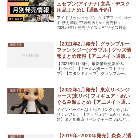
さん発売日：...
ュセブン(アイナナ) 文具・デスク
用品まとめ1【通販予約】
アイドリッシュセブン クリアファイル/ナ
ギ 妖万華鏡 空虚咎送りver.発売日：
2020/04/17 発売サイズ：A4サイズ対応仕
様：PP製／フルカラー印刷アイドリッシ
ュセブン クリアファイル/壮五 妖万華鏡
空虚咎送りver.発売日：20...
【2021年2月発売】グランブルー
最新情報
ファンタジー(グラブル ) グッズ情
報まとめ速報【アニメイト通販予
約】
【2021年5月26日】最新情報更新済み
【バッジ】【キーホルダー・ストラッ
プ】【スタンドポップ】グランブルーフ
ァンタジー トレーディングミニ額縁スタ
ンド バレンタインデーVer.発売日：
2021/02/13 発売880円(税込)【フィギュ...
【2022年1月発売】東京リベンジ
最新情報
ャーズ(東リベ) フィギュア・ぬい
ぐるみ類まとめ【アニメイト通販
予約】
メインページへは上記のリンクからお戻
りください。 【フィギュア・ぬいぐるみ
類】まとめ東京リベンジャーズ ねんどろ
いど マイキー(佐野万次郎)発売日：
2022/01/中 発売予定5,500円(税込)ゆらゆ
らヘッド 東京リベンジャーズ 三ツ谷隆...
【2019年~2020年発売】炎炎ノ消
最新情報