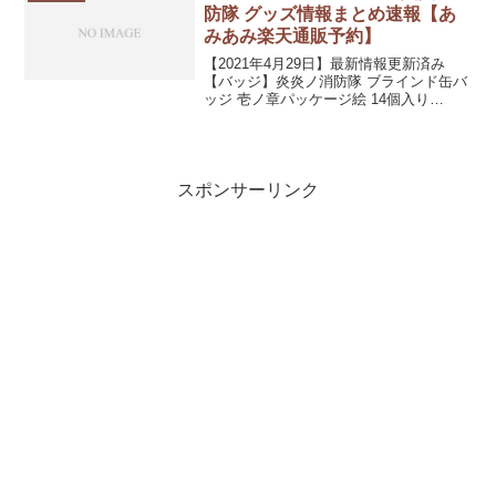
防隊 グッズ情報まとめ速報【あ
みあみ楽天通販予約】
【2021年4月29日】最新情報更新済み
【バッジ】炎炎ノ消防隊 ブラインド缶バ
ッジ 壱ノ章パッケージ絵 14個入り
BOX《発売済・在庫品》炎炎ノ消防隊 ブ
ラインド缶バッジ 壱ノ章パッケージ絵
14個入りBOX《発売済・在庫品》価格：
377...
スポンサーリンク