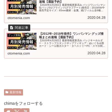
速報【通販予約】
【2020年4月28日】最新情報更新済み バッジワンパンマン
缶バッジ01/ブラインド(グラフアート)発売日：2019/09/中
発売予定サイズ：65mm素材：金属、紙/フィルム全6種
(1BOX 6パック入り)ワンパンマン アクリルキーホル...
2020.04.28
otomenia.com
【2012年~2018年発売】ワンパンマン グッズ情
報まとめ速報【通販予約】
【2020年4月28日】最新情報更新済み バッジキーホルダ
ー・ストラップスタンドポップフィギュア・ぬいぐるみ類
カード・シール類ポスター・タペストリーPC・スマホ関連
文具・デスク用品ファッション(衣類・タオル類)ファッシ
ョン(アクセサリー・コ...
2020.04.28
otomenia.com
最新情報
chimaをフォローする