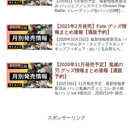
【3月8日】5月発売予定、最新情報更新済
み バッジヒプノシスマイク-Division Rap
Battle- トレーディング缶バッジ(18種)
【HYPNOSIS MICROPHONE × SNOW
FES 2020】【2次予約分】発売日：2...
【2021年2月発売】Fate グッズ情
最新情報
報まとめ速報【通販予約】
【2020年10月15日】最新情報更新済み バ
ッジキーホルダー・ストラップスタンド
ポップフィギュア・ぬいぐるみ類もちも
ちマスコット Fate/Grand Order vol.6発売
日：2021/02/中 発売予定デスクトップア
ーミー Fat...
【2020年11月発売予定】鬼滅の
最新情報
刃 グッズ情報まとめ速報【通販
予約】
【10月19日】11月発売予定、最新情報更
新済み バッジ鬼滅の刃 とじコレ 折り紙
缶バッジ vol.4発売日：2020/11/中 発売予
定鬼滅の刃 デコっ!と缶バッジ 第6弾発売
日：2020/11/中 発売予定キーホルダー・
ストラップ鬼滅...
スポンサーリンク