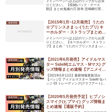
メインページへは上記のリンクからお戻
りください。 【収納(バック・ケース
類)】まとめ鬼滅の刃 財布 悲鳴嶼行冥発
売日：2021/07/下旬10%OFF 4,950円(税
込)イヤフォンポーチ 鬼滅の刃 A TYPE
10 時透無一郎発売日：2...
【2015年1月~12月発売】うたの
最新情報
☆プリンスさまっ♪(うたプリ) キ
ーホルダー・ストラップまとめ
2【あみあみ通販予約】
メインページへは上記のリンクからお戻
りください。 【キーホルダー・ストラッ
プ】まとめ「うたの☆プリンスさまっ♪
マジLOVEレボリューションズ」クッシ
ョンストラップ デザイン05(レン)発売
日：2015/09/中旬12%OFF 870円(税...
【2021年6月発売】アイドルマス
最新情報
ター SideM(エムマス・Mマス) グ
ッズ情報まとめ速報【アニメイト
通販予約】
【2021年5月11日】最新情報更新済み
【バッジ】アイドルマスター SideM 缶バ
ッジ 03 トレーディング(グラフアート)発
売日：2021/06/中 発売予定528円(税込)
【キーホルダー・ストラップ】アイドル
マスター SideM ラ...
【2020年5月発売予定】ヒプノシ
最新情報
スマイク(ヒプマイ) グッズ情報ま
とめ速報【通販予約】