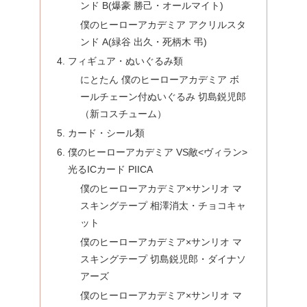
ンド B(爆豪 勝己・オールマイト)
僕のヒーローアカデミア アクリルスタ
ンド A(緑谷 出久・死柄木 弔)
フィギュア・ぬいぐるみ類
にとたん 僕のヒーローアカデミア ボ
ールチェーン付ぬいぐるみ 切島鋭児郎
（新コスチューム）
カード・シール類
僕のヒーローアカデミア VS敵<ヴィラン>
光るICカード PIICA
僕のヒーローアカデミア×サンリオ マ
スキングテープ 相澤消太・チョコキャ
ット
僕のヒーローアカデミア×サンリオ マ
スキングテープ 切島鋭児郎・ダイナソ
アーズ
僕のヒーローアカデミア×サンリオ マ