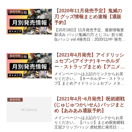
売日：2020/08/中旬 発売予定ダンキラ!!!
- B...
【2020年11月発売予定】鬼滅の
最新情報
刃 グッズ情報まとめ速報【通販
予約】
【10月19日】11月発売予定、最新情報更
新済み バッジ鬼滅の刃 とじコレ 折り紙
缶バッジ vol.4発売日：2020/11/中 発売予
定鬼滅の刃 デコっ!と缶バッジ 第6弾発売
日：2020/11/中 発売予定キーホルダー・
ストラップ鬼滅...
【2021年4月発売】アイドリッシ
最新情報
ュセブン(アイナナ) キーホルダ
ー・ストラップまとめ【アニメイ
ト通販予約】
メインページへは上記のリンクからお戻
りください。 【キーホルダー・ストラッ
プ】まとめアイドリッシュセブン メタル
チャームコレクション/アイドリッシュセ
ブン×サンリオキャラクターズ発売日：
2021/04/09 発売770円(税込)アイドリッ
【2021年4月~6月発売】呪術廻戦
最新情報
シ...
(じゅじゅつかいせん) バッジまと
め【あみあみ通販予約】
メインページへは上記のリンクからお戻
りください。 【バッジ】まとめ呪術廻戦
王冠クリップバッジ 虎杖悠仁発売日：
2021/04/未定10%OFF 640円(税込)呪術廻