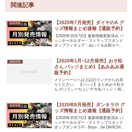
関連記事
【2020年7月発売】ダイヤのA グ
最新情報
ッズ情報まとめ速報【通販予約】
【2020年10月7日】最新情報更新済み バ
ッジキーホルダー・ストラップスタンド
ポップフィギュア・ぬいぐるみ類カー
ド・シール類ポスター・タペストリー
PC・スマホ関連文具・デスク用品ファッ
ション(衣類・タオル類)ファッション(ア
【2020年1月~12月発売】おそ松
最新情報
クセサリー・コ...
さん バッジまとめ1【あみあみ通
販予約】
メインページへは上記のリンクからお戻
りください。 【バッジ】まとめおそ松さ
ん のってぃーちょいデカ缶バッジ 一松発
売日：2020/12/未定10%OFF 590円(税込)
おそ松さん のってぃーちょいデカ缶バッ
ジ 十四松発売日：2020/12...
【2020年8月発売】ダンキラ!!! グ
最新情報
ッズ情報まとめ速報【通販予約】
【2020年10月7日】最新情報更新済み バ
ッジキーホルダー・ストラップスタンド
ポップダンキラ!!! - Boys，be DANCING!
- アクリルスタンド 椿賢人【OS記念】発