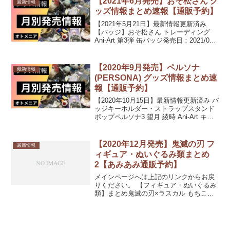
【2021年6月発売】おそ松さん グ
最新情報
ッズ情報まとめ速報【通販予約】
【2021年5月21日】最新情報更新済み
【バッジ】おそ松さん トレーディング
Ani-Art 第3弾 缶バッジ発売日：2021/06/
中旬 発売予定473円(税込)【キーホルダ
ー・ストラップ】松犬×サンリオキャラク
ターズ 両面ルームキーホ...
【2020年9月発売】ペルソナ
最新情報
(PERSONA) グッズ情報まとめ速
報【通販予約】
【2020年10月15日】最新情報更新済み バ
ッジキーホルダー・ストラップスタンド
ポップペルソナ3 望月 綾時 Ani-Art キャ
ラメモボード発売日：2020/09/中 発売予
定ペルソナ3 荒垣 真次郎 Ani-Art キャラ
メモボード発...
【2020年12月発売】鬼滅の刃 フ
最新情報
ィギュア・ぬいぐるみ類まとめ
2【あみあみ通販予約】
メインページへは上記のリンクからお戻
りください。 【フィギュア・ぬいぐるみ
類】まとめ鬼滅の刃×ラスカル もちころ
りん ぬいぐるみマスコット2 8個入り
BOX発売日：2020/12/未定10%OFF
7,520円(税込)鬼滅の刃 もちころクッ...