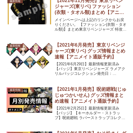
【2021年11月発売】東京リベン
最新情報
ジャーズ(東リベ) ファッション
(衣類・タオル類)まとめ【アニメ
イト通販予約】
メインページへは上記のリンクからお戻
りください。 【ファッション(衣類・タオ
ル類)】まとめ東京リベンジャーズ 特攻服
ルームウェア/三ツ谷隆【アニセレ】発売
日：2021/11/26 発売9,900円(税込)東京リ
ベンジャーズ 特攻服ルームウェ...
【2021年6月発売】東京リベンジ
最新情報
ャーズ(東リベ) グッズ情報まとめ
速報【アニメイト通販予約】
【2021年6月29日】最新情報更新済み
【バッジ】東京リベンジャーズ ラメアク
リルバッジコレクション発売日：
2021/06/中 発売予定660円(税込)東京リベ
ンジャーズ 缶バッジセット 07 羽宮一虎
発売日：2021/06/中 発売予定...
【2021年1月発売】呪術廻戦(じゅ
最新情報
じゅつかいせん) グッズ情報まと
め速報【アニメイト通販予約】
【2021年2月25日】最新情報更新済み
【バッジ】【キーホルダー・ストラッ
プ】呪術廻戦 ラバーストラップコレクシ
ョン/だる～ん発売日：2021/01/27 発売
660円(税込)ぴた!でふぉめ 呪術廻戦 アク
リルキーホルダー【再販】発売日：...