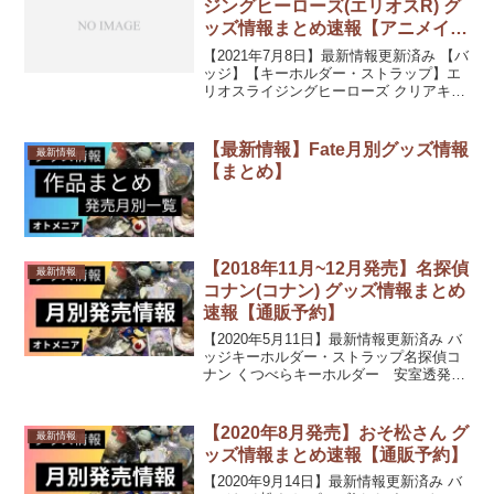
ジングヒーローズ(エリオスR) グ
ッズ情報まとめ速報【アニメイト
通販予約】
【2021年7月8日】最新情報更新済み 【バ
ッジ】【キーホルダー・ストラップ】エ
リオスライジングヒーローズ クリアキー
チャーム Vol.2発売日：2021/08/中 発売
予定660円(税込)エリオスライジングヒー
ローズ クリアキーチャーム ...
【最新情報】Fate月別グッズ情報
最新情報
【まとめ】
【2018年11月~12月発売】名探偵
最新情報
コナン(コナン) グッズ情報まとめ
速報【通販予約】
【2020年5月11日】最新情報更新済み バ
ッジキーホルダー・ストラップ名探偵コ
ナン くつべらキーホルダー 安室透発売
日：2018/11/中 発売予定名探偵コナン 毛
利蘭 ハート姫Ver. アクリルつままれキー
ホルダー発売日：2018/11...
【2020年8月発売】おそ松さん グ
最新情報
ッズ情報まとめ速報【通販予約】
【2020年9月14日】最新情報更新済み バ