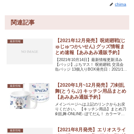
chima
関連記事
【2021年12月発売】呪術廻戦(じ
最新情報
ゅじゅつかいせん) グッズ情報ま
とめ速報【あみあみ通販予約】
【2021年10月14日】最新情報更新済み
【バッジ】ぶちマス！ 呪術廻戦 交流会
缶バッジ 13個入りBOX発売日：2021/12/
未定20%OFF 4,570円(税込)【キーホルダ
ー・ストラップ】デコフレアクリルキー
ホルダー 呪術廻戦V...
【2020年1月~12月発売】刀剣乱
最新情報
舞(とうらぶ) キッチン用品まとめ
【あみあみ通販予約】
メインページへは上記のリンクからお戻
りください。 【キッチン用品】まとめ刀
剣乱舞-ONLINE- ぽてだん！ カラーマグ
カップ75：山姥切長義発売日：2020/09/
未定10%OFF 1,480円(税込)刀剣乱舞-
ONLINE- ウォールマ...
【2021年8月発売】エリオスライ
最新情報