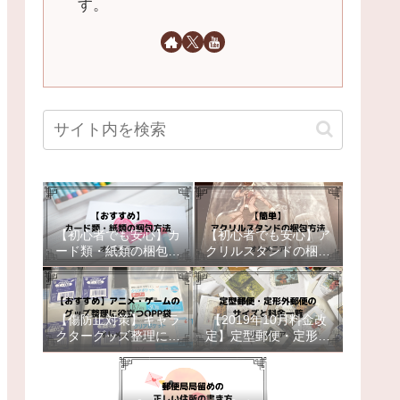
す。
【初心者でも安心】カ
【初心者でも安心】ア
ード類・紙類の梱包方
クリルスタンドの梱包
法【おすすめ】
方法【簡単補強】
【傷防止対策】キャラ
【2019年10月料金改
クターグッズ整理に役
定】定型郵便・定形外
立つOPP袋【おすす
郵便のサイズと料金一
め】
覧