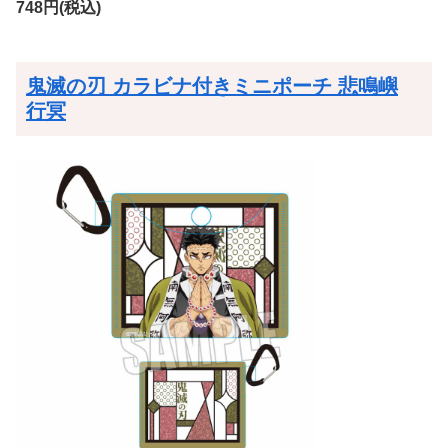
748円(税込)
鬼滅の刃 カラビナ付きミニポーチ 悲鳴嶼
行冥