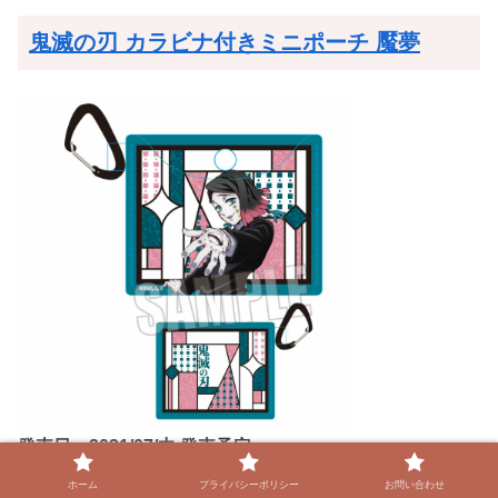
鬼滅の刃 カラビナ付きミニポーチ 魘夢
発売日：2021/07/中 発売予定
1,430円(税込)
ホーム
プライバシーポリシー
お問い合わせ