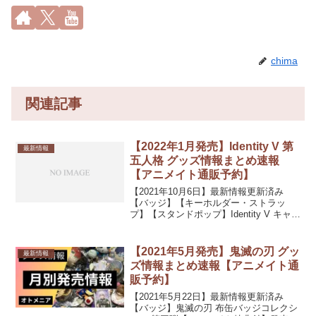
chima
関連記事
【2022年1月発売】Identity V 第
最新情報
五人格 グッズ情報まとめ速報
【アニメイト通販予約】
【2021年10月6日】最新情報更新済み
【バッジ】【キーホルダー・ストラッ
プ】【スタンドポップ】Identity V キャン
バスボード 夢の魔女発売日：2022/01/中
発売予定4,400円(税込)【フィギュア・ぬ
いぐるみ類】【カード・...
【2021年5月発売】鬼滅の刃 グッ
最新情報
ズ情報まとめ速報【アニメイト通
販予約】
【2021年5月22日】最新情報更新済み
【バッジ】鬼滅の刃 布缶バッジコレクシ