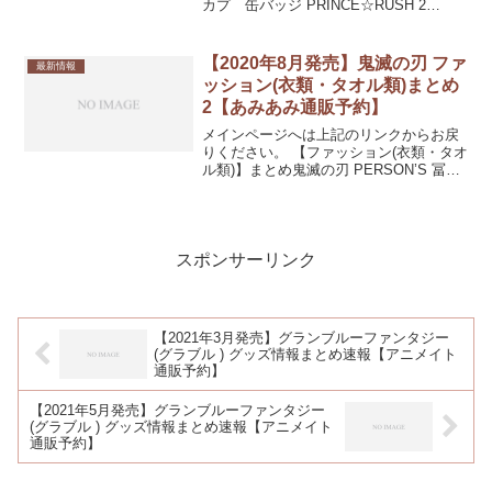
カプ 缶バッジ PRINCE☆RUSH 2
vol.15発売日：2020/02/28 発売キーホル
ダー・ストラップスタンドポップフィギ
ュア・ぬいぐるみ類カー...
【2020年8月発売】鬼滅の刃 ファ
最新情報
ッション(衣類・タオル類)まとめ
2【あみあみ通販予約】
メインページへは上記のリンクからお戻
りください。 【ファッション(衣類・タオ
ル類)】まとめ鬼滅の刃 PERSON’S 冨岡
義勇 スウェットパンツ ユニセックス S発
売日：2020/08/下旬 7,128円(税込)鬼滅の
刃 PERSON’S ...
スポンサーリンク
【2021年3月発売】グランブルーファンタジー
(グラブル ) グッズ情報まとめ速報【アニメイト
通販予約】
【2021年5月発売】グランブルーファンタジー
(グラブル ) グッズ情報まとめ速報【アニメイト
通販予約】