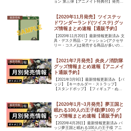
ョン 第三弾【アニメイト特典付】発売
日：2021/05/中 発売予定550円(税込)【キ
ーホルダー・ストラップ】鬼滅の刃 まめ
めいと/不死川 実弥【再販】発売日...
【2020年11月発売】ツイステッ
最新情報
ドワンダーランド(ツイステ) グッ
ズ情報まとめ速報【通販予約】
【2020年11月20日】最新情報更新済み 文
具・デスク用品・ファッション(アクセサ
リー・コスメ)は発売する商品が多いので
別記事にて紹介しています。バッジキー
ホルダー・ストラップディズニー ツイス
テッドワンダーランド フォトジェニック
【2021年7月発売】炎炎ノ消防隊
最新情報
キーホ...
グッズ情報まとめ速報【アニメイ
ト通販予約】
【2021年3月9日】最新情報更新済み 【バ
ッジ】【キーホルダー・ストラップ】
【スタンドポップ】【フィギュア・ぬい
ぐるみ類】ARTFX J 炎炎ノ消防隊 アー
サー・ボイル 1/8 完成品フィギュア発売
日：2021/07/中 発売予定12,4...
【2020年1月~3月発売】夢王国と
最新情報
眠れる100人の王子様(夢100) グ
ッズ情報まとめ速報【通販予約】
【2020年4月28日】最新情報更新済み バ
ッジ夢王国と眠れる100人の王子様 アニ