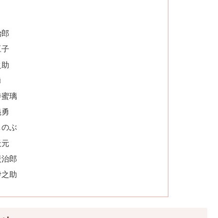
治郎
豆子
之助
勇
寺蜜璃
義勇
しのぶ
天元
炭治郎
伊之助