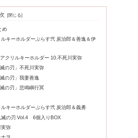
次
とめ
リルキーホルダーぷらす弐 炭治郎＆善逸＆伊
ターアクリルキーホルダー 10.不死川実弥
鬼滅の刃」不死川実弥
鬼滅の刃」我妻善逸
鬼滅の刃」悲鳴嶼行冥
ト
リルキーホルダーぷらす弐 炭治郎＆義勇
の刃 Vol.4 6個入りBOX
川実弥
カナヲ