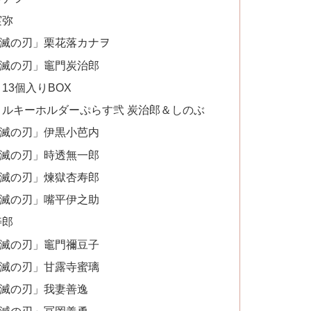
実弥
鬼滅の刃」栗花落カナヲ
鬼滅の刃」竈門炭治郎
13個入りBOX
リルキーホルダーぷらす弐 炭治郎＆しのぶ
鬼滅の刃」伊黒小芭内
鬼滅の刃」時透無一郎
鬼滅の刃」煉獄杏寿郎
鬼滅の刃」嘴平伊之助
寿郎
鬼滅の刃」竈門禰豆子
鬼滅の刃」甘露寺蜜璃
鬼滅の刃」我妻善逸