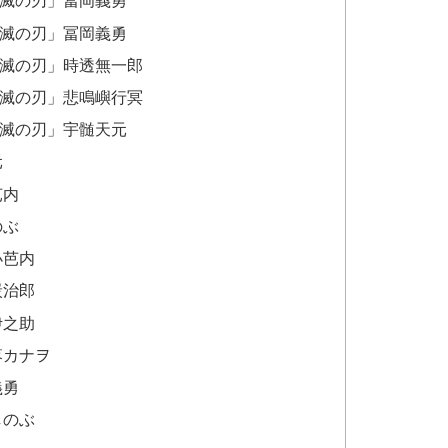
鬼滅の刃」冨岡義勇
鬼滅の刃」冨岡義勇
鬼滅の刃」時透無一郎
鬼滅の刃」悲鳴嶼行冥
鬼滅の刃」宇髄天元
元
芭内
のぶ
小芭内
炭治郎
伊之助
落カナヲ
義勇
しのぶ