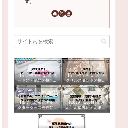
す。
【初心者でも安心】カ
【初心者でも安心】ア
ード類・紙類の梱包方
クリルスタンドの梱包
法【おすすめ】
方法【簡単補強】
【傷防止対策】キャラ
【2019年10月料金改
クターグッズ整理に役
定】定型郵便・定形外
立つOPP袋【おすす
郵便のサイズと料金一
め】
覧