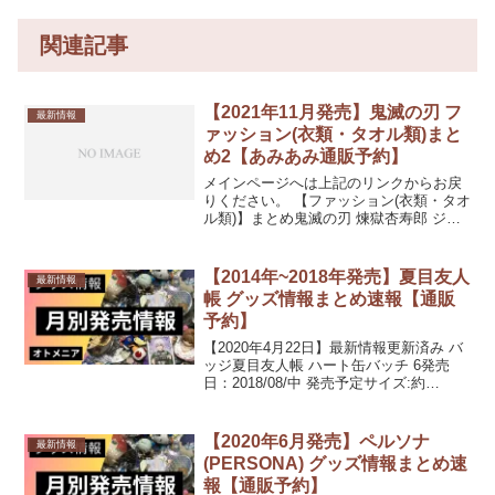
関連記事
【2021年11月発売】鬼滅の刃 フ
最新情報
ァッション(衣類・タオル類)まと
め2【あみあみ通販予約】
メインページへは上記のリンクからお戻
りください。 【ファッション(衣類・タオ
ル類)】まとめ鬼滅の刃 煉獄杏寿郎 ジッ
プパーカー/BLACK-M発売日：2021/11/上
旬 6,600円(税込)鬼滅の刃 煉獄杏寿郎 ジ
ップパーカー/BLACK...
【2014年~2018年発売】夏目友人
最新情報
帳 グッズ情報まとめ速報【通販
予約】
【2020年4月22日】最新情報更新済み バ
ッジ夏目友人帳 ハート缶バッチ 6発売
日：2018/08/中 発売予定サイズ:約
W57×H52.5mm素材:ブリキ夏目友人帳 ハ
ート缶バッチ 5発売日：2018/08/中 発売
予定サイズ:約W57...
【2020年6月発売】ペルソナ
最新情報
(PERSONA) グッズ情報まとめ速
報【通販予約】