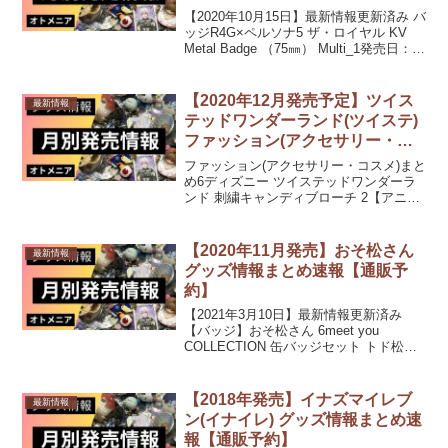
【2020年10月15日】最新情報更新済み バ
ッジR4G×ペルソナ5 ザ・ロイヤル KV
Metal Badge （75㎜） Multi_1発売日：
2020/06/中 発売予定キーホルダー・スト
ラップR4G×ペルソナ5 ザ・ロイヤル SD
...
【2020年12月発売予定】ツイス
最新情報
テッドワンダーランド(ツイステ)
ファッション(アクセサリー・コ
スメ)まとめ6【通販予約】
ファッション(アクセサリー・コスメ)まと
め6ディズニー ツイステッドワンダーラ
ンド 刺繍キャンディブローチ 2【アニメ
イト先行販売分】発売日：2020/12/中 発
売予定ディズニー ツイステッドワンダー
ランド 刺繍キャンディブローチ 1【ア...
【2020年11月発売】おそ松さん
最新情報
グッズ情報まとめ速報【通販予
約】
【2021年3月10日】最新情報更新済み
【バッジ】おそ松さん 6meet you
COLLECTION 缶バッジセット トド松発
売日：2020/11/下旬 発売予定おそ松さん
6meet you COLLECTION 缶バッジセット
十四...
【2018年発売】イナズマイレブ
最新情報
ン(イナイレ) グッズ情報まとめ速
報【通販予約】