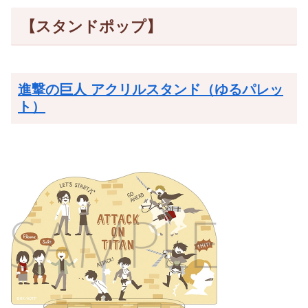
【スタンドポップ】
進撃の巨人 アクリルスタンド（ゆるパレッ
ト）