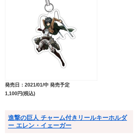
発売日：2021/01/中 発売予定
1,100円(税込)
進撃の巨人 チャーム付きリールキーホルダ
ー エレン・イェーガー