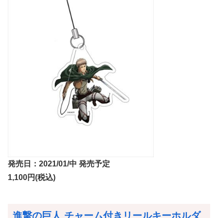
発売日：2021/01/中 発売予定
1,100円(税込)
進撃の巨人 チャーム付きリールキーホルダ