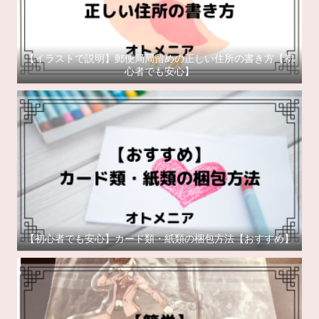
【イラストで説明】郵便局局留めの正しい住所の書き方【初
心者でも安心】
【初心者でも安心】カード類・紙類の梱包方法【おすすめ】