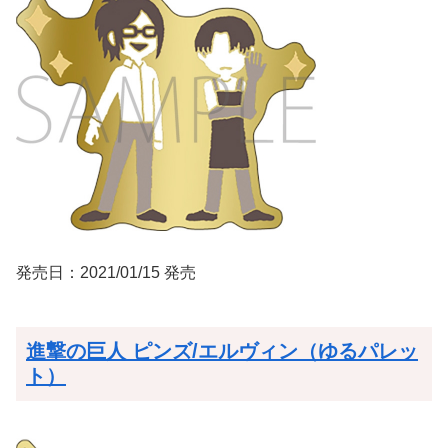
発売日：2021/01/15 発売
進撃の巨人 ピンズ/エルヴィン（ゆるパレッ
ト）