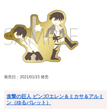
発売日：2021/01/15 発売
進撃の巨人 ピンズ/エレン＆ミカサ＆アルミ
ン（ゆるパレット）