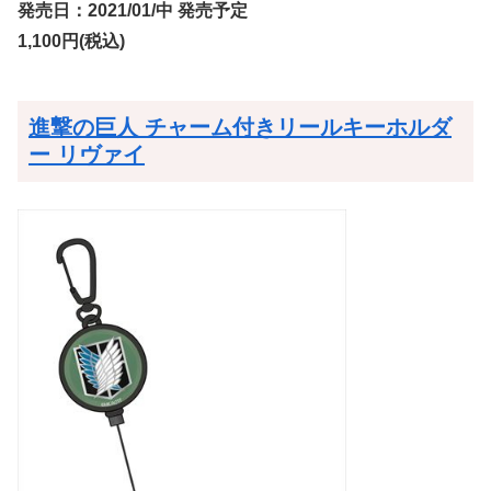
発売日：2021/01/中 発売予定
1,100円(税込)
進撃の巨人 チャーム付きリールキーホルダ
ー リヴァイ