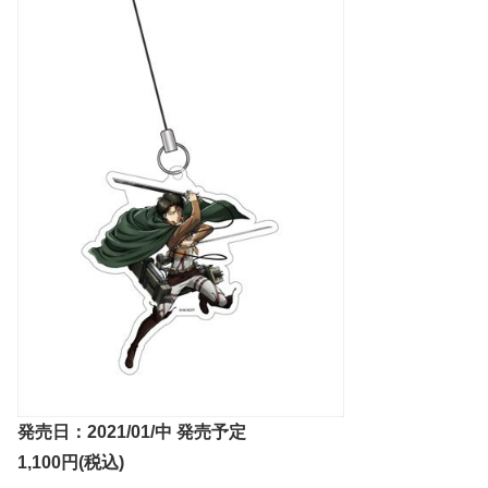
発売日：2021/01/中 発売予定
1,100円(税込)