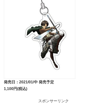
発売日：2021/01/中 発売予定
1,100円(税込)
スポンサーリンク