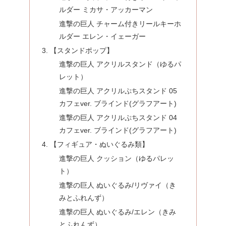
ルダー ミカサ・アッカーマン
進撃の巨人 チャーム付きリールキーホ
ルダー エレン・イェーガー
【スタンドポップ】
進撃の巨人 アクリルスタンド（ゆるパ
レット）
進撃の巨人 アクリルぷちスタンド 05
カフェver. ブラインド(グラフアート)
進撃の巨人 アクリルぷちスタンド 04
カフェver. ブラインド(グラフアート)
【フィギュア・ぬいぐるみ類】
進撃の巨人 クッション（ゆるパレッ
ト）
進撃の巨人 ぬいぐるみ/リヴァイ（き
みとふれんず）
進撃の巨人 ぬいぐるみ/エレン（きみ
とふれんず）