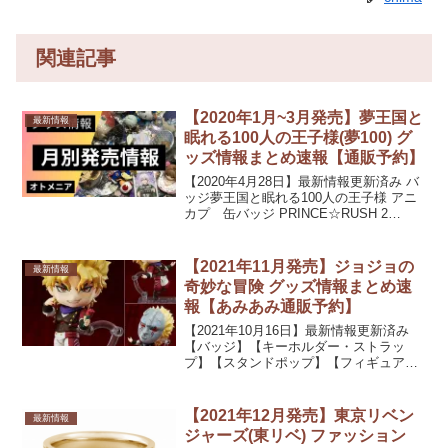
関連記事
【2020年1月~3月発売】夢王国と
最新情報
眠れる100人の王子様(夢100) グ
ッズ情報まとめ速報【通販予約】
【2020年4月28日】最新情報更新済み バ
ッジ夢王国と眠れる100人の王子様 アニ
カプ 缶バッジ PRINCE☆RUSH 2
vol.15発売日：2020/02/28 発売キーホル
ダー・ストラップスタンドポップフィギ
ュア・ぬいぐるみ類カー...
【2021年11月発売】ジョジョの
最新情報
奇妙な冒険 グッズ情報まとめ速
報【あみあみ通販予約】
【2021年10月16日】最新情報更新済み
【バッジ】【キーホルダー・ストラッ
プ】【スタンドポップ】【フィギュア・
ぬいぐるみ類】ねんどろいど TVアニメ
『ジョジョの奇妙な冒険』 ディオ・ブラ
ンドー発売日：2021/11/未定16%OFF 4...
【2021年12月発売】東京リベン
最新情報
ジャーズ(東リベ) ファッション