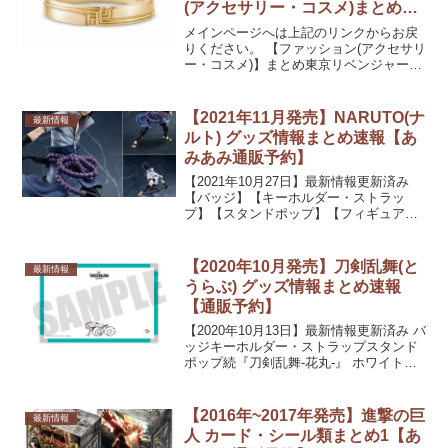
(アクセサリー・コスメ)まとめ
10【アニメイト通販予約】
メインページへは上記のリンクからお戻
りください。 【ファッション(アクセサリ
ー・コスメ)】まとめ東京リベンジャーズ
リング シルバー(イエローゴールドコーテ
ィング) 刻印：場地圭介 19号 【再販】発
売日：2021/12/中旬 発売予定11...
【2021年11月発売】NARUTO(ナ
最新情報
ルト) グッズ情報まとめ速報【あ
みあみ通販予約】
【2021年10月27日】最新情報更新済み
【バッジ】【キーホルダー・ストラッ
プ】【スタンドポップ】【フィギュア・
ぬいぐるみ類】【限定販売】G.E.M.シリ
ーズ NARUTO-ナルト- 疾風伝 うちはサ
スケ 完成品フィギュア発売日：2021...
【2020年10月発売】刀剣乱舞(と
最新情報
うらぶ) グッズ情報まとめ速報
【通販予約】
【2020年10月13日】最新情報更新済み バ
ッジキーホルダー・ストラップスタンド
ポップ続『刀剣乱舞-花丸-』 ホワイトボ
ード PlayP-TE 千子村正・亀甲貞宗発売
日：2020/10/上旬 発売予定続『刀剣乱舞-
花丸-』 ホワイトボード...
【2016年~2017年発売】進撃の巨
最新情報
人 カード・シール類まとめ1【あ