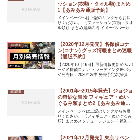
ッション(衣類・タオル類)まとめ
1【あみあみ通販予約】
メインページへは上記のリンクからお戻
りください。 【ファッション(衣類・タオ
ル類)】まとめ鬼滅の刃 イメージパーカー
竈門禰豆子 L発売日：2020/08/中旬 9,900
円(税込)鬼滅の刃 PERSON’S 竈門炭治郎
パーカー メンズ ...
【2020年12月発売】名探偵コナ
最新情報
ン(コナン) グッズ情報まとめ速報
【通販予約】
【2020年10月16日】最新情報更新済み バ
ッジ名探偵コナン トレーディング缶バッ
ジ発売日：2020/12/中 発売予定名探偵コ
ナン トレーディング Ani-Art 缶バッジ
vol.4発売日：2020/12/中 発売予定名探偵
コナン し...
【2001年~2015年発売】ジョジョ
最新情報
の奇妙な冒険 フィギュア・ぬい
ぐるみ類まとめ2【あみあみ通販
予約】
メインページへは上記のリンクからお戻
りください。 【フィギュア・ぬいぐるみ
類】まとめスタチューレジェンド 第9弾
ジョジョの奇妙な冒険 第三部 クリーム
（完全受注限定生産品）発売日：
2011/12/中旬 ジョジョの奇妙な冒険 第三
【2021年12月発売】東京リベン
最新情報