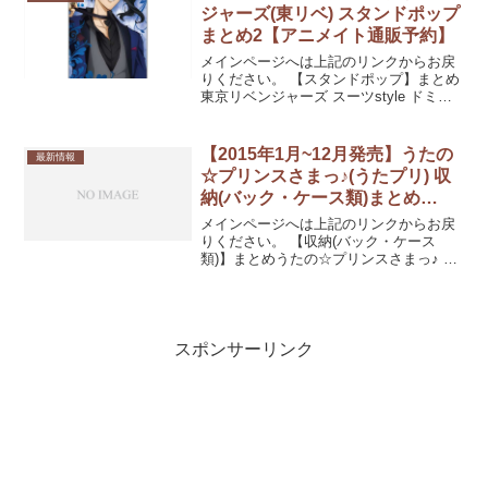
部 ～スター...
ジャーズ(東リベ) スタンドポップ
まとめ2【アニメイト通販予約】
メインページへは上記のリンクからお戻
りください。 【スタンドポップ】まとめ
東京リベンジャーズ スーツstyle ドミテ
リア 場地圭介発売日：2021/12/中 発売予
定1,760円(税込)東京リベンジャーズ スー
ツstyle ドミテリア 龍...
【2015年1月~12月発売】うたの
最新情報
☆プリンスさまっ♪(うたプリ) 収
納(バック・ケース類)まとめ
1【あみあみ通販予約】
メインページへは上記のリンクからお戻
りください。 【収納(バック・ケース
類)】まとめうたの☆プリンスさまっ♪ ゲ
ームポーチ発売日：2015/07/上旬
16%OFF 1,830円(税込)うたの☆プリンス
さまっ♪ BIGモバイルポーチ「一十木音...
スポンサーリンク