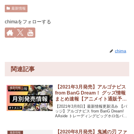
最新情報
chimaをフォローする
chima
関連記事
【2021年3月発売】アルゴナビス
最新情報
from BanG Dream！ グッズ情報
まとめ速報【アニメイト通販予
約】
【2021年3月8日】最新情報更新済み 【バ
ッジ】アルゴナビス from BanG Dream!
AAside トレーディングビッグホロ缶バッ
ジvol.3【アニメイト限定】発売日：
2021/03/中 発売予定660円(税込)【キーホ
ルダー・...
【2020年8月発売】鬼滅の刃 ファ
最新情報