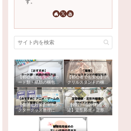
す。
【初心者でも安心】カ
【初心者でも安心】ア
ード類・紙類の梱包方
クリルスタンドの梱包
法【おすすめ】
方法【簡単補強】
【傷防止対策】キャラ
【2019年10月料金改
クターグッズ整理に役
定】定型郵便・定形外
立つOPP袋【おすす
郵便のサイズと料金一
め】
覧