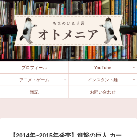
プロフィール
YouTube
アニメ・ゲーム
インスタント麺
雑記
お問い合わせ
【イラストで説明】郵便局局留めの正しい住所の書き方【初
心者でも安心】
【初心者でも安心】アクリルスタンドの梱包方法【簡単補
【初心者でも安心】カード類・紙類の梱包方法【おすすめ】
強】
【2014年~2015年発売】進撃の巨人 カー