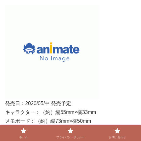
発売日：2020/05/中 発売予定
キャラクター：（約）縦55mm×横33mm
メモボード：（約）縦73mm×横50mm
台座：（約）縦40mm×横70mm
ホーム
プライバシーポリシー
お問い合わせ
組み立て後：（約）高さ73mm×幅70mm×奥行き40mm