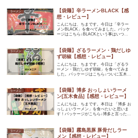
ジなってしまうのですが(多分以前に酸辣
湯麺食べた事あるけど忘れてる)、さてど
【袋麺】辛ラーメンBLACK【感
ラーメン
んな味なので...
想・レビュー】
こんにちは、ちまです。今日は「辛ラー
メンBLACK」を食べてみました。パッケ
ージはこちら↓BLACKという事はいつも
食べている辛ラーメンより辛いのでしょ
うか？食べるのがとっても楽しみな商品
です！それでは詳しく見ていきましょ
【袋麺】ざるラーメン・鶏だしゆ
ラーメン
う！辛ラーメンBL...
ず胡椒【感想・レビュー】
こんにちは、ちまです。今日は「ざるラ
ーメン・鶏だしゆず胡椒」を食べてみま
した。パッケージはこちら↓ついに五木食
品さんのざるラーメンシリーズを全て食
べることができました！早速作り方から
食べてみた感想まで見ていきましょう！
【袋麺】博多 おっしょいラーメ
ラーメン
ざるラーメン・鶏だしゆ...
ン[五木食品]【感想・レビュー】
こんにちは、ちまです。本日は 「博多 お
っしょいラーメン」を食べたいと思いま
す！パッケージがこちら↓博多と言ったら
豚骨ラーメン！前にも言ったかもしれま
せんが私、豚骨ラーメン大好きなんです♪
なので今回のラーメンはとても楽しみで
【袋麺】霧島黒豚 豚骨だしラー
ラーメン
す...!さっそ...
メン【感想・レビュー】