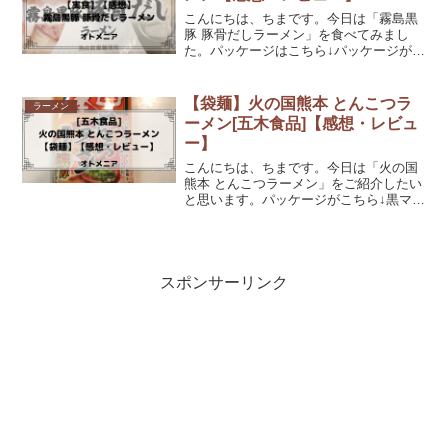
こんにちは、ちまです。今日は「霧島黒
豚 豚骨だしラーメン」を食べてみまし
た。パッケージはこちら↓パッケージが高
級感があり美味しそうな感じですね...!辛
いのと同じくらい豚骨も大好きなので食
べるのが楽しみです。では詳しく見てい
【袋麺】火の国熊本 とんこつラ
ラーメン
きましょう。霧島...
ーメン[五木食品]【感想・レビュ
ー】
こんにちは、ちまです。今日は「火の国
熊本 とんこつラーメン」をご紹介したい
と思います。パッケージがこちら↓黒マー
油入りという事はピリ辛系なのでしょう
か？楽しみです♪火の国熊本 とんこつラ
ーメン中身は麺と液体スープ2つです。今
回の商品は2人前...
スポンサーリンク