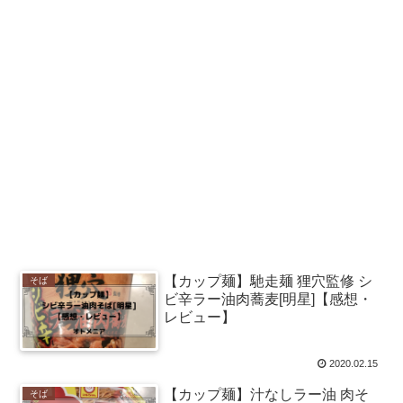
【カップ麺】馳走麺 狸穴監修 シ
そば
ビ辛ラー油肉蕎麦[明星]【感想・
レビュー】
2020.02.15
【カップ麺】汁なしラー油 肉そ
そば