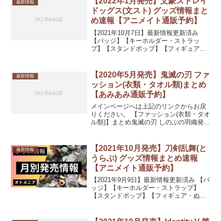
【2022年1月発売】文豪ストレイ
最新情報
ドッグス(文スト) グッズ情報まと
め速報【アニメイト通販予約】
【2021年10月7日】最新情報更新済み
【バッジ】【キーホルダー・ストラッ
プ】【スタンドポップ】【フィギュア・
ぬいぐるみ類】文豪ストレイドッグス×サ
ンリオキャラクターズ ぬいぐるみ フョー
ドル・D×シナモロール発売日：2022/01/
【2020年5月発売】鬼滅の刃 ファ
最新情報
中 ...
ッション(衣類・タオル類)まとめ
【あみあみ通販予約】
メインページへは上記のリンクからお戻
りください。 【ファッション(衣類・タオ
ル類)】まとめ鬼滅の刃 しのぶの羽織発売
日：2020/05/下旬 11,000円(税込)鬼滅の
刃 ボトルTシャツ A柄 黒 XL発売日：
2020/05/未定15%O...
【2021年10月発売】刀剣乱舞(と
最新情報
うらぶ) グッズ情報まとめ速報
【アニメイト通販予約】
【2021年9月9日】最新情報更新済み 【バ
ッジ】【キーホルダー・ストラップ】
【スタンドポップ】【フィギュア・ぬい
ぐるみ類】【カード・シール類】【ポス
ター・タペストリー】【PC・スマホ関
連】【文具・デスク用品】【ファッショ