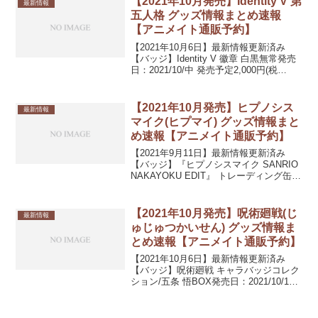
【2021年10月発売】Identity V 第
最新情報
ン(衣類・タオル類...
五人格 グッズ情報まとめ速報
【アニメイト通販予約】
【2021年10月6日】最新情報更新済み
【バッジ】Identity V 徽章 白黒無常発売
日：2021/10/中 発売予定2,000円(税
込)Identity V/第五人格 缶バッジ 01 ブラ
インド(グラフアート)発売日：2021/10...
【2021年10月発売】ヒプノシス
最新情報
マイク(ヒプマイ) グッズ情報まと
め速報【アニメイト通販予約】
【2021年9月11日】最新情報更新済み
【バッジ】『ヒプノシスマイク SANRIO
NAKAYOKU EDIT』 トレーディング缶バ
ッジ【再々販】発売日：2021/10/上旬 発
売予定495円(税込)『ヒプノシスマイク-
Division ...
【2021年10月発売】呪術廻戦(じ
最新情報
ゅじゅつかいせん) グッズ情報ま
とめ速報【アニメイト通販予約】
【2021年10月6日】最新情報更新済み
【バッジ】呪術廻戦 キャラバッジコレク
ション/五条 悟BOX発売日：2021/10/16
発売440円(税込)呪術廻戦 キャラバッジコ
レクション/釘崎 野薔薇BOX発売日：
2021/10/16 発売...