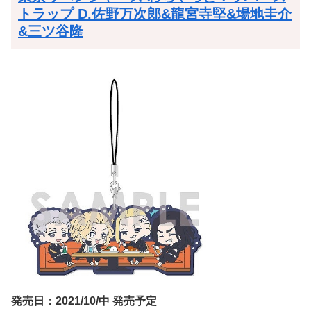
トラップ D.佐野万次郎&龍宮寺堅&場地圭介
&三ツ谷隆
発売日：2021/10/中 発売予定