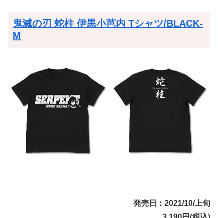
鬼滅の刃 蛇柱 伊黒小芭内 Tシャツ/BLACK-
M
発売日：2021/10/上旬
3,190円(税込)