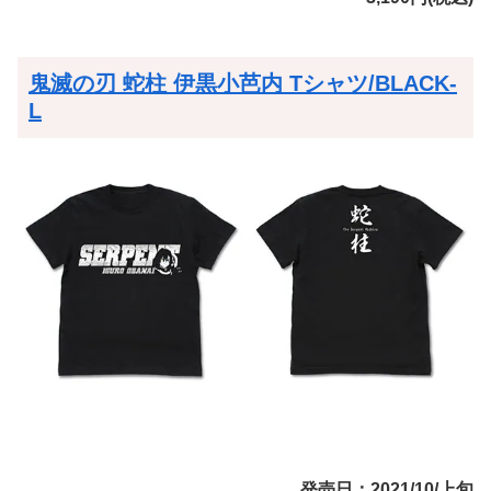
鬼滅の刃 蛇柱 伊黒小芭内 Tシャツ/BLACK-
L
発売日：2021/10/上旬