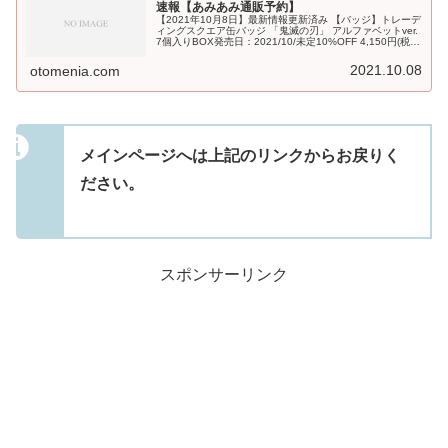
速報【あみあみ通販予約】
【2021年10月8日】最新情報更新済み 【バッジ】トレーデ
ィングスクエア缶バッジ 「鬼滅の刃」 アルファベットver.
7個入りBOX発売日：2021/10/未定10%OFF 4,150円(税
込)鬼滅の刃 缶バッジセット 08.煉獄杏寿郎...
2021.10.08
otomenia.com
メインページへは上記のリンクからお戻りく
ださい。
スポンサーリンク