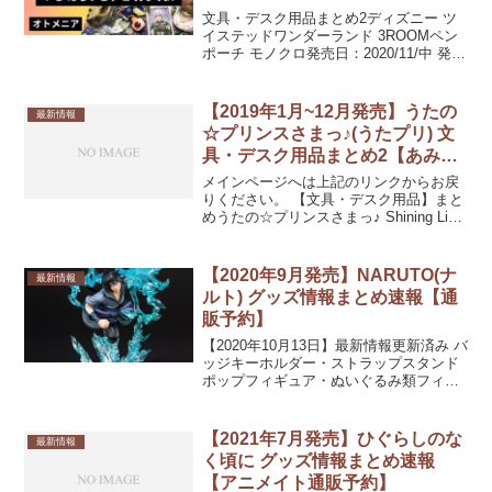
予約】
文具・デスク用品まとめ2ディズニー ツ
イステッドワンダーランド 3ROOMペン
ポーチ モノクロ発売日：2020/11/中 発売
予定ディズニー ツイステッドワンダーラ
ンド 3ROOMペンポーチ カラフル発売
日：2020/11/中 発売予定ディ...
【2019年1月~12月発売】うたの
最新情報
☆プリンスさまっ♪(うたプリ) 文
具・デスク用品まとめ2【あみあ
み通販予約】
メインページへは上記のリンクからお戻
りください。 【文具・デスク用品】まと
めうたの☆プリンスさまっ♪ Shining Live
クリアファイル 聖夜を駆けるサンタクロ
ース アナザーショットVer.「カミュ」発
売日：2019/11/下旬15%...
【2020年9月発売】NARUTO(ナ
最新情報
ルト) グッズ情報まとめ速報【通
販予約】
【2020年10月13日】最新情報更新済み バ
ッジキーホルダー・ストラップスタンド
ポップフィギュア・ぬいぐるみ類フィギ
ュアーツZERO うちはサスケ-疾風伝- 絆
Relation発売日：2020/09/中 発売予定カ
ード・シール類ポスター・...
【2021年7月発売】ひぐらしのな
最新情報
く頃に グッズ情報まとめ速報
【アニメイト通販予約】