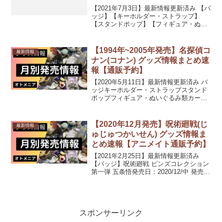
【2021年7月3日】最新情報更新済み 【バ
ッジ】【キーホルダー・ストラップ】
【スタンドポップ】【フィギュア・ぬい
ぐるみ類】ひぐらしのなく頃に 業 抱き枕
カバー/園崎魅音発売日：2021/07/09 発売
13,200円(税込)ひぐらしのなく...
【1994年~2005年発売】名探偵コ
最新情報
ナン(コナン) グッズ情報まとめ速
報【通販予約】
【2020年5月11日】最新情報更新済み バ
ッジキーホルダー・ストラップスタンド
ポップフィギュア・ぬいぐるみ類カー
ド・シール類ポスター・タペストリー
PC・スマホ関連文具・デスク用品ファッ
ション(衣類・タオル類)ファッション(ア
【2020年12月発売】呪術廻戦(じ
最新情報
クセサリー・コ...
ゅじゅつかいせん) グッズ情報ま
とめ速報【アニメイト通販予約】
【2021年2月25日】最新情報更新済み
【バッジ】呪術廻戦 ピンズコレクション
第一弾 五条悟発売日：2020/12/中 発売予
定990円(税込)呪術廻戦 ピンズコレクショ
ン 第一弾 校章発売日：2020/12/中 発売
予定990円(税込...
スポンサーリンク