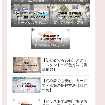
ード類・紙類の梱包方
クリルスタンドの梱包
法【おすすめ】
方法【簡単補強】
【傷防止対策】キャラ
【2019年10月料金改
クターグッズ整理に役
定】定型郵便・定形外
立つOPP袋【おすす
郵便のサイズと料金一
め】
覧
【イラストで説明】郵
便局局留めの正しい住
所の書き方【初心者で
も安心】
【初心者でも安心】アクリ
ルスタンドの梱包方法【簡
単補強】
【初心者でも安心】カード
類・紙類の梱包方法【おす
すめ】
【イラストで説明】郵便局