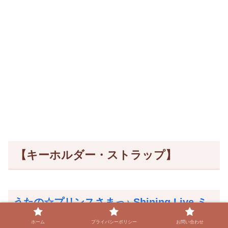
【キーホルダー・ストラップ】
うたの☆プリンスさまっ♪ Shining Live ミ
ニクッションキーホルダー はなさくもりの
ホーム
プライバシーポリシー
お問い合わせ
おんがくかい アナザーショットVer.「カミ