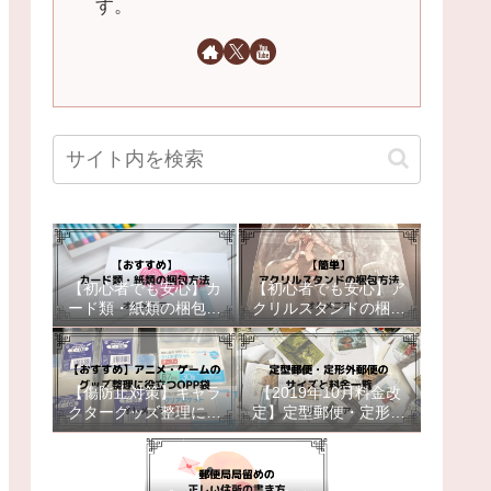
す。
【初心者でも安心】カ
【初心者でも安心】ア
ード類・紙類の梱包方
クリルスタンドの梱包
法【おすすめ】
方法【簡単補強】
【傷防止対策】キャラ
【2019年10月料金改
クターグッズ整理に役
定】定型郵便・定形外
立つOPP袋【おすす
郵便のサイズと料金一
め】
覧