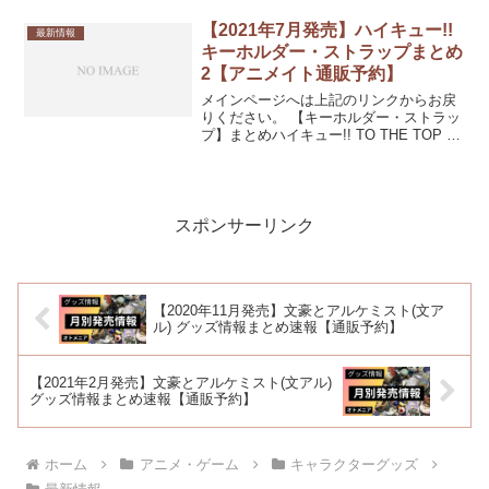
丸・髭切・鶯丸発売日：2018/02/14 発売
刀剣乱舞-ONLINE- 1周年記念...
【2021年7月発売】ハイキュー!!
最新情報
キーホルダー・ストラップまとめ
2【アニメイト通販予約】
メインページへは上記のリンクからお戻
りください。 【キーホルダー・ストラッ
プ】まとめハイキュー!! TO THE TOP き
ゃらメダルモーテルキーホルダー 日向 翔
陽【再販】発売日：2021/07/中 発売予定
770円(税込)ハイキュー!!...
スポンサーリンク
【2020年11月発売】文豪とアルケミスト(文ア
ル) グッズ情報まとめ速報【通販予約】
【2021年2月発売】文豪とアルケミスト(文アル)
グッズ情報まとめ速報【通販予約】
ホーム
アニメ・ゲーム
キャラクターグッズ