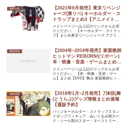
Relation発売日：2020/09/中 発売予定カ
ード・シール類ポスター・...
【2021年9月発売】東京リベンジ
最新情報
ャーズ(東リベ) キーホルダー・ス
トラップまとめ3【アニメイト通
販予約】
メインページへは上記のリンクからお戻
りください。 【キーホルダー・ストラッ
プ】まとめ東京リベンジャーズ アクリル
スタンドキーチェーン Vol.2 佐野万次郎
発売日：2021/09/中 発売予定1,100円(税
込)東京リベンジャーズ アクリル...
【2004年~2019年発売】家庭教師
最新情報
ヒットマン REBORN!(リボーン)
本・映像・音楽・ゲームまとめ
1【アニメイト通販予約】
メインページへは上記のリンクからお戻
りください。 【本・映像・音楽・ゲー
ム】まとめ【DVD】舞台 家庭教師ヒット
マンREBORN！ the STAGE-vs VARIA
partI－発売日：2019/10/16 発売【Blu-
ray】舞台 ...
【2018年1月~2月発売】刀剣乱舞
最新情報
(とうらぶ)グッズ情報まとめ速報
【通販予約】
バッジキーホルダー・ストラップスタン
ドポップフィギュア・ぬいぐるみ類カー
ド・シール類ポスター・タペストリー刀
剣乱舞-ONLINE- 1周年記念祝画 掛軸 膝