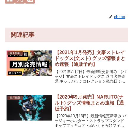
chima
関連記事
【2021年1月発売】文豪ストレイ
最新情報
ドッグス(文スト) グッズ情報まと
め速報【通販予約】
【2021年7月2日】最新情報更新済み 【バ
ッジ】文豪ストレイドッグス 迷ヰ犬怪奇
譚 キャラバッジコレクション発売日：
2021/01/30 発売440円(税込)【キーホルダ
ー・ストラップ】【スタンドポップ】文
豪ストレイドッグス キメっ!とア...
【2020年9月発売】NARUTO(ナ
最新情報
ルト) グッズ情報まとめ速報【通
販予約】
【2020年10月13日】最新情報更新済み バ
ッジキーホルダー・ストラップスタンド
ポップフィギュア・ぬいぐるみ類フィギ
ュアーツZERO うちはサスケ-疾風伝- 絆