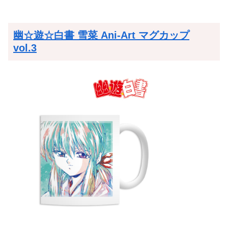
幽☆遊☆白書 雪菜 Ani-Art マグカップ
vol.3