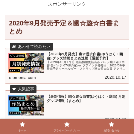
スポンサーリンク
2020年9月発売予定＆幽☆遊☆白書ま
とめ
【2020年9月発売】幽☆遊☆白書(ゆうはく・幽
白) グッズ情報まとめ速報【通販予約】
【2020年10月17日】最新情報更新済み バッジ幽☆遊☆白
書 缶バッジ 07/海の家ver. ブラインド発売日：2020/09/中
発売予定キーホルダー・ストラップ幽☆遊☆白書 アクリル
キーホルダー 08/海の家ver. ブラインド発売日...
2020.10.17
otomenia.com
【最新情報】幽☆遊☆白書(ゆうはく・幽白) 月別
グッズ情報【まとめ】
2020.04.27
otomenia.com
ホーム
プライバシーポリシー
お問い合わせ