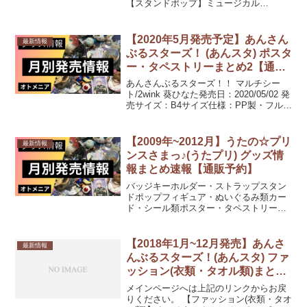
【スタンドポップ】ミュージカル
「DREAM!ing」 アクリルスタンド 桐谷
洋介(磯貝龍乎)発売日：2020/12/30 発売
1,001円(税込)ミュージカル「D...
【2020年5月発売予定】あんさん
最新情報
ぶるスターズ！ (あんスタ) ポスタ
ー・タペストリーまとめ2【通販
予約】
あんさんぶるスターズ！！ マルチシー
ト/2wink 葵ひなた発売日：2020/05/02 発
売サイズ：B4サイズ仕様：PP製・フルカ
ラー印刷あんさんぶるスターズ！！ マル
チシート/Valkyrie 影片みか発売日：
2020/05/02 発売...
【2009年~2012月】うたの☆プリ
最新情報
ンスさまっ♪(うたプリ) グッズ情
報まとめ速報【通販予約】
バッジキーホルダー・ストラップスタン
ドポップフィギュア・ぬいぐるみ類カー
ド・シール類ポスター・タペストリー文
具・デスク用品PC・スマホ関連ファッシ
ョン(衣類・タオル類)ファッション(アク
セサリー・コスメ)収納(バック・ケース
【2018年1月~12月発売】あんさ
最新情報
類)キッチン用品...
んぶるスターズ！(あんスタ) ファ
ッション(衣類・タオル類)まとめ
2【あみあみ通販予約】
メインページへは上記のリンクからお戻
りください。 【ファッション(衣類・タオ