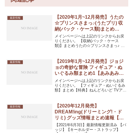
【2020年1月~12月発売】うたの
最新情報
☆プリンスさまっ♪(うたプリ) 収
納(バック・ケース類)まとめ
3【あみあみ通販予約】
メインページへは上記のリンクからお戻
りください。 【収納(バック・ケース
類)】まとめうたの☆プリンスさまっ♪ ス
トックバッグ My Favorite Things Ver.
「一ノ瀬トキヤ」発売日：2020/05/下旬
10%OFF 540円(...
【2019年1月~12月発売】ジョジ
最新情報
ョの奇妙な冒険 フィギュア・ぬ
いぐるみ類まとめ1【あみあみ通
販予約】
メインページへは上記のリンクからお戻
りください。 【フィギュア・ぬいぐるみ
類】まとめ【特典】ねんどろいど TVアニ
メ『ジョジョの奇妙な冒険 スターダスト
クルセイダース』 空条承太郎(GOOD
SMILE ONLINE SHOP、MEDICO...
【2020年12月発売】
最新情報
DREAM!ing(ドリーミング!・ド
リミ) グッズ情報まとめ速報【ア
ニメイト通販予約】
【2021年6月3日】最新情報更新済み 【バ
ッジ】【キーホルダー・ストラップ】