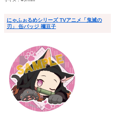
にゃふぉるめシリーズ TVアニメ「鬼滅の
刃」 缶バッジ 禰豆子