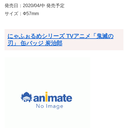
発売日：2020/04/中 発売予定
サイズ：Ф57mm
にゃふぉるめシリーズ TVアニメ「鬼滅の
刃」 缶バッジ 炭治郎