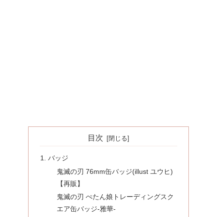
目次
バッジ
鬼滅の刃 76mm缶バッジ(illust ユウヒ)
【再販】
鬼滅の刃 ぺたん娘トレーディングスク
エア缶バッジ-雅華-