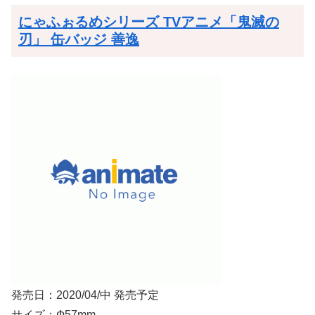
にゃふぉるめシリーズ TVアニメ「鬼滅の
刃」 缶バッジ 善逸
発売日：2020/04/中 発売予定
サイズ：Ф57mm