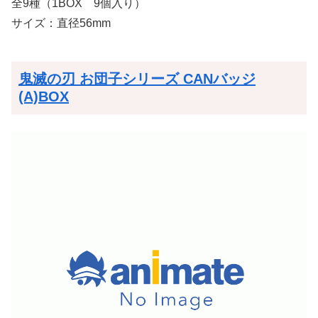
全9種（1BOX 9個入り）
サイズ：直径56mm
鬼滅の刃 お団子シリーズ CANバッジ
(A)BOX