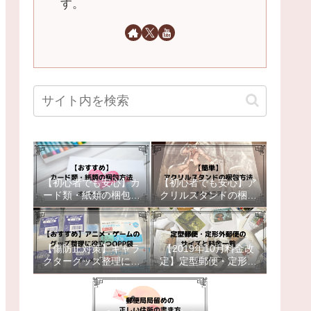
す。
【初心者でも安心】カ
【初心者でも安心】ア
ード類・紙類の梱包方
クリルスタンドの梱包
法【おすすめ】
方法【簡単補強】
【傷防止対策】キャラ
【2019年10月料金改
クターグッズ整理に役
定】定型郵便・定形外
立つOPP袋【おすす
郵便のサイズと料金一
め】
覧