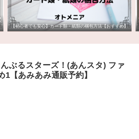
【初心者でも安心】カード類・紙類の梱包方法【おすすめ】
んさんぶるスターズ！(あんスタ) ファ
め1【あみあみ通販予約】