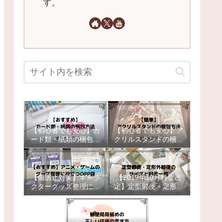
す。
【初心者でも安心】カ
【初心者でも安心】ア
ード類・紙類の梱包方
クリルスタンドの梱包
法【おすすめ】
方法【簡単補強】
【傷防止対策】キャラ
【2019年10月料金改
クターグッズ整理に役
定】定型郵便・定形外
立つOPP袋【おすす
郵便のサイズと料金一
め】
覧