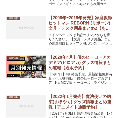
ポップフィギュア・ぬいぐるみ類カー
ド・シール類ポスター・タペストリー
PC・スマホ関連文具・デスク用品ファッ
ション(衣類・タオル類)ファッション(ア
【2008年~2019年発売】家庭教師
最新情報
クセサリー・コ...
ヒットマン REBORN!(リボーン)
文具・デスク用品まとめ2【あみ
あみ通販予約】
メインページへは上記のリンクからお戻
りください。 【文具・デスク用品】まと
め家庭教師ヒットマンREBORN！ ペンケ
ース XANXUS＆スクアーロ発売日：
2012/03/中旬12%OFF 1,160円(税込)家庭
教師ヒットマンREBORN！...
【2020年4月】僕のヒーローアカ
最新情報
デミア(ヒロアカ) グッズ情報まと
め速報【通販予約】
【5月7日】4月発売予定、最新情報更新済
み バッジ劇場版『僕のヒーローアカデミ
ア THE MOVIE ヒーローズ：ライジン
グ』 トレーディング缶バッジ【「カラオ
ケの鉄人」コラボ】発売日：2020/04/中
発売予定全9種、絵柄はランダムでお...
【2022年1月発売】魔法使いの約
最新情報
束(まほやく) グッズ情報まとめ速
報【アニメイト通販予約】
【2021年7月3日】最新情報更新済み 【バ
ッジ】【キーホルダー・ストラップ】