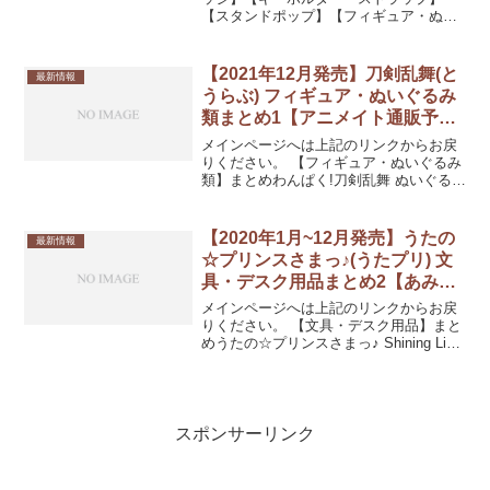
【スタンドポップ】【フィギュア・ぬい
ぐるみ類】魔法使いの約束 ぴたぬい ミチ
ル発売日：2022/01/中 発売予定2,530円
(税込)魔法使いの約束 ぴたぬい レ...
【2021年12月発売】刀剣乱舞(と
最新情報
うらぶ) フィギュア・ぬいぐるみ
類まとめ1【アニメイト通販予
約】
メインページへは上記のリンクからお戻
りください。 【フィギュア・ぬいぐるみ
類】まとめわんぱく!刀剣乱舞 ぬいぐるみ
21/こんのすけ【再販】発売日：2021/12/
下旬 発売予定3,850円(税込)わんぱく!刀
剣乱舞 ぬいぐるみ 20/とも...
【2020年1月~12月発売】うたの
最新情報
☆プリンスさまっ♪(うたプリ) 文
具・デスク用品まとめ2【あみあ
み通販予約】
メインページへは上記のリンクからお戻
りください。 【文具・デスク用品】まと
めうたの☆プリンスさまっ♪ Shining Live
クリアファイル Grateful White day アナ
ザーショットVer.「来栖翔」発売日：
2020/02/...
スポンサーリンク